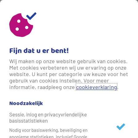
Sluiten
Aanmelden nieuwe klant
Heeft u de sleutel van uw nieuwe
Fijn dat u er bent!
woning al ontvangen?
Wij maken op onze website gebruik van cookies.
Met cookies verbeteren wij uw ervaring op onze
website. U kunt per categorie uw keuze voor het
gebruik van cookies instellen. Voor meer
informatie, raadpleeg onze
cookieverklaring
.
Noodzakelijk
Sessie, inlog en privacyvriendelijke
basisstatistieken
Nodig voor basiswerking, beveiliging en
anonieme statistieken. Inclusief Google