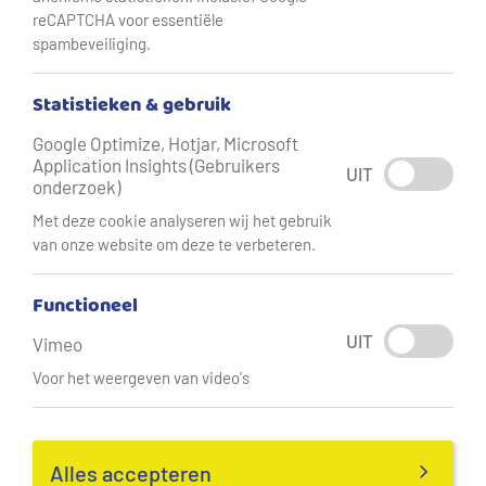
reCAPTCHA voor essentiële
spambeveiliging.
Statistieken & gebruik
Google Optimize, Hotjar, Microsoft
Application Insights (Gebruikers
UIT
onderzoek)
Met deze cookie analyseren wij het gebruik
van onze website om deze te verbeteren.
Functioneel
UIT
Vimeo
Voor het weergeven van video's
Alles accepteren
Ja, ik heb de sleutel ontvangen