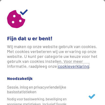
Sluiten
Vul uw e‑mailadres in om in te loggen
of een nieuw account aan te maken.
Fijn dat u er bent!
Wij maken op onze website gebruik van cookies.
E-mailadres
Met cookies verbeteren wij uw ervaring op onze
website. U kunt per categorie uw keuze voor het
gebruik van cookies instellen. Voor meer
informatie, raadpleeg onze
cookieverklaring
.
Voer een geldig e-mailadres in.
Noodzakelijk
Sessie, inlog en privacyvriendelijke
basisstatistieken
Nodig voor basiswerking, beveiliging en
anonieme statistieken. Inclusief Google