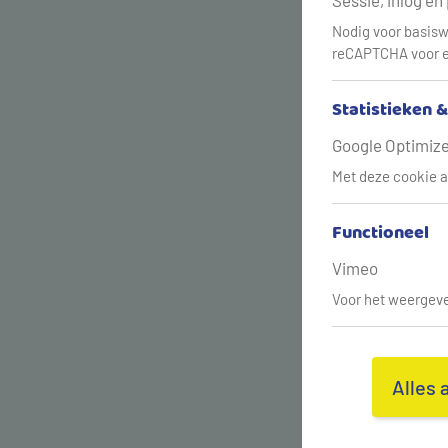
Sessie, inlog en
Nodig voor basisw
reCAPTCHA voor e
Statistieken 
Google Optimize,
Met deze cookie a
Functioneel
Vimeo
Voor het weergeve
Alles 