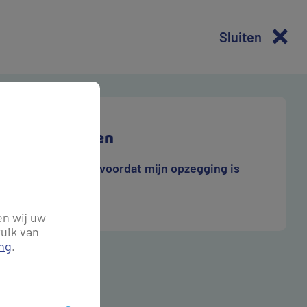
Sluiten
estelde vragen
Hoe lang duurt het voordat mijn opzegging is
werkt?
en wij uw
uik van
ing
.