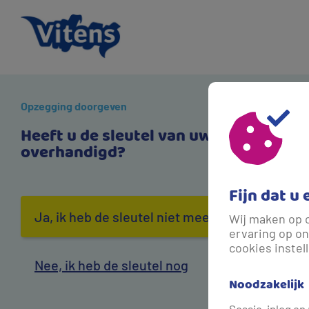
Opzegging doorgeven
Heeft u de sleutel van uw oude woning
overhandigd?
Fijn dat u 
Ja, ik heb de sleutel niet meer
Wij maken op 
ervaring op on
cookies instel
Nee, ik heb de sleutel nog
Noodzakelijk