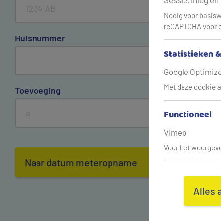
Sessie, inlog en
Nodig voor basisw
reCAPTCHA voor e
Huisnummer
Statistieken 
Google Optimize,
Met deze cookie a
Toevoeging
Functioneel
Vimeo
Voor het weergeve
Naar datum meteropname
Alles 